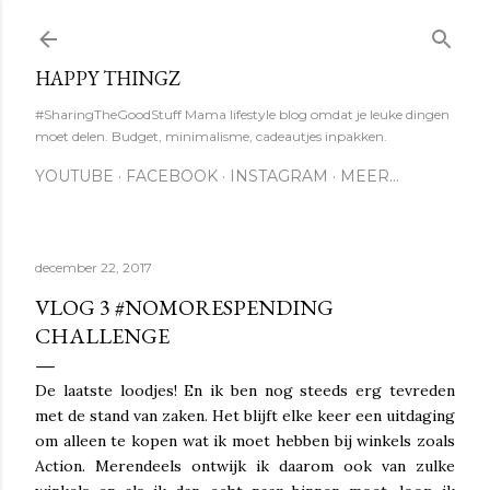
Doorgaan naar hoofdcontent
HAPPY THINGZ
#SharingTheGoodStuff Mama lifestyle blog omdat je leuke dingen
moet delen. Budget, minimalisme, cadeautjes inpakken.
YOUTUBE
FACEBOOK
INSTAGRAM
MEER…
december 22, 2017
VLOG 3 #NOMORESPENDING
CHALLENGE
De laatste loodjes! En ik ben nog steeds erg tevreden
met de stand van zaken. Het blijft elke keer een uitdaging
om alleen te kopen wat ik moet hebben bij winkels zoals
Action. Merendeels ontwijk ik daarom ook van zulke