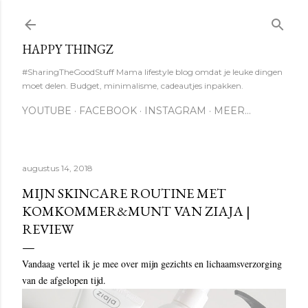
Doorgaan naar hoofdcontent
HAPPY THINGZ
#SharingTheGoodStuff Mama lifestyle blog omdat je leuke dingen
moet delen. Budget, minimalisme, cadeautjes inpakken.
YOUTUBE
FACEBOOK
INSTAGRAM
MEER…
augustus 14, 2018
MIJN SKINCARE ROUTINE MET
KOMKOMMER&MUNT VAN ZIAJA |
REVIEW
Vandaag vertel ik je mee over mijn gezichts en lichaamsverzorging
van de afgelopen tijd.