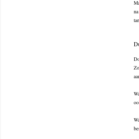
Ma
na
ta
D
Do
Zo
aa
Wa
oo
Wa
be