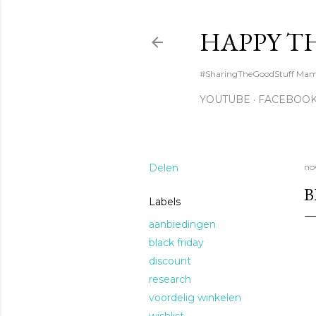
HAPPY T
#SharingTheGoodStuff Mama l
YOUTUBE
FACEBOO
Delen
no
B
Labels
aanbiedingen
black friday
discount
research
voordelig winkelen