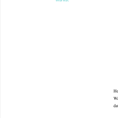
wishlist
He
Wa
da