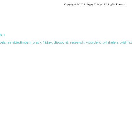
Copyright © 2021 Happy Thingz. All Rights Reserved.
len
els:
aanbiedingen
black friday
discount
research
voordelig winkelen
wishlis