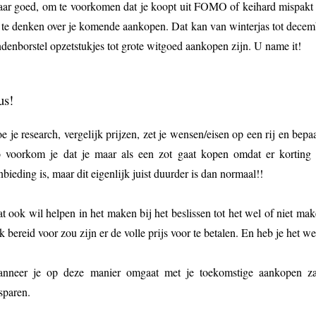
ar goed, om te voorkomen dat je koopt uit FOMO of keihard mispakt o
 te denken over je komende aankopen. Dat kan van winterjas tot decem
ndenborstel opzetstukjes tot grote witgoed aankopen zijn. U name it!
us!
e je research, vergelijk prijzen, zet je wensen/eisen op een rij en bepa
 voorkom je dat je maar als een zot gaat kopen omdat er korting is
nbieding is, maar dit eigenlijk juist duurder is dan normaal!!
t ook wil helpen in het maken bij het beslissen tot het wel of niet mak
k bereid voor zou zijn er de volle prijs voor te betalen. En heb je het w
nneer je op deze manier omgaat met je toekomstige aankopen za
sparen.