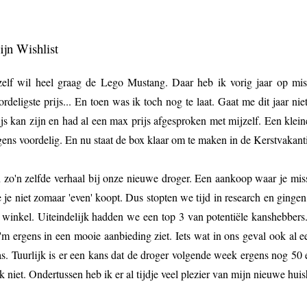
jn Wishlist
zelf wil heel graag de Lego Mustang. Daar heb ik vorig jaar op m
ordeligste prijs... En toen was ik toch nog te laat. Gaat me dit jaar ni
ijs kan zijn en had al een max prijs afgesproken met mijzelf. Een klei
gens voordelig. En nu staat de box klaar om te maken in de Kerstvakant
 zo'n zelfde verhaal bij onze nieuwe droger. Een aankoop waar je mis
e je niet zomaar 'even' koopt. Dus stopten we tijd in research en ginge
 winkel. Uiteindelijk hadden we een top 3 van potentiële kanshebbers
 'm ergens in een mooie aanbieding ziet. Iets wat in ons geval ook al 
s. Tuurlijk is er een kans dat de droger volgende week ergens nog 50 
k niet. Ondertussen heb ik er al tijdje veel plezier van mijn nieuwe hui