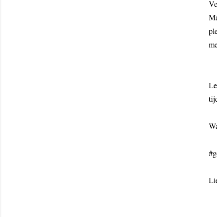
Ve
Ma
pl
me
Le
ti
Wa
#g
Li