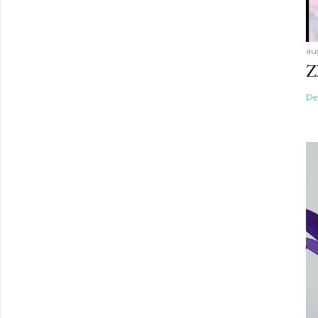
au
Z
De