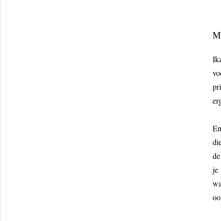
Mi
Ik
vo
pr
er
En
di
de
je
wa
oo