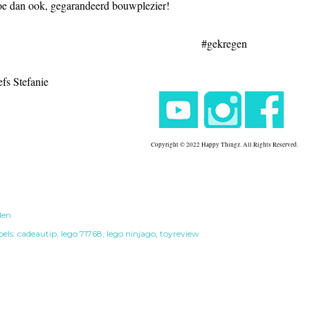
e dan ook, gegarandeerd bouwplezier!
#gekregen
efs Stefanie
Copyright © 2022 Happy Thingz. All Rights Reserved.
len
els:
cadeautip
lego 71768
lego ninjago
toyreview