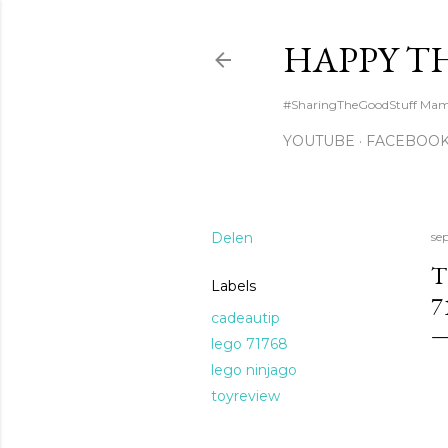
HAPPY T
#SharingTheGoodStuff Mama l
YOUTUBE
FACEBOO
Delen
se
T
Labels
7
cadeautip
lego 71768
lego ninjago
toyreview