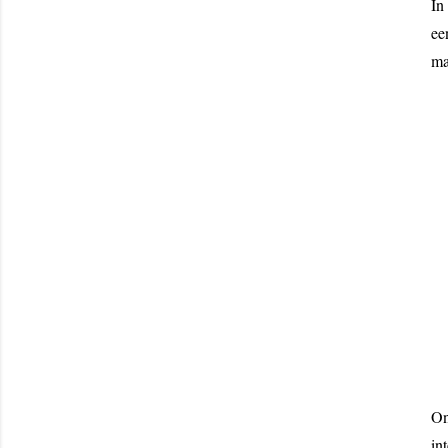
In
ee
ma
On
in