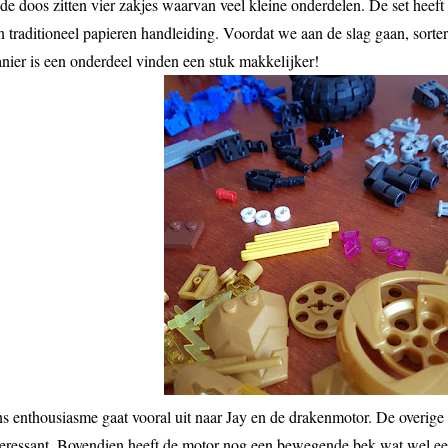
 de doos zitten vier zakjes waarvan veel kleine onderdelen. De set heeft
n traditioneel papieren handleiding. Voordat we aan de slag gaan, sorte
nier is een onderdeel vinden een stuk makkelijker!
s enthousiasme gaat vooral uit naar Jay en de drakenmotor. De overige 
teressant. Bovendien heeft de motor nog een bewegende bek wat wel een t