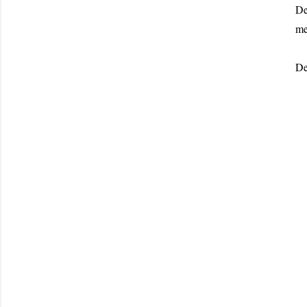
De
me
De