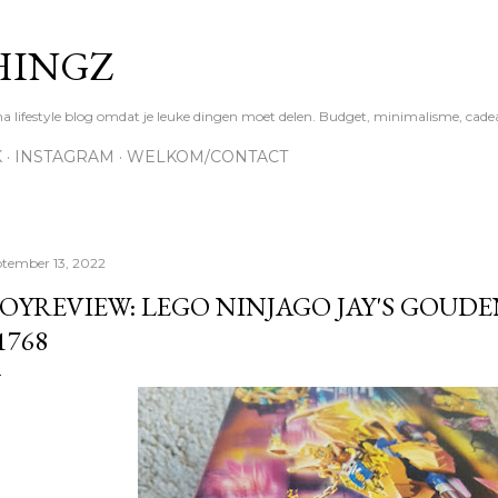
Doorgaan naar hoofdcontent
HINGZ
ifestyle blog omdat je leuke dingen moet delen. Budget, minimalisme, cadea
K
INSTAGRAM
WELKOM/CONTACT
ptember 13, 2022
OYREVIEW: LEGO NINJAGO JAY'S GOU
1768