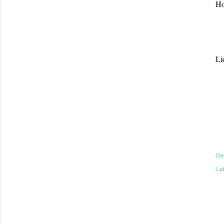
Ho
Li
De
Lab