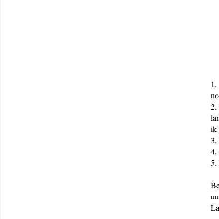
1.
no
2.
la
ik
3.
4.
5.
Be
uu
La