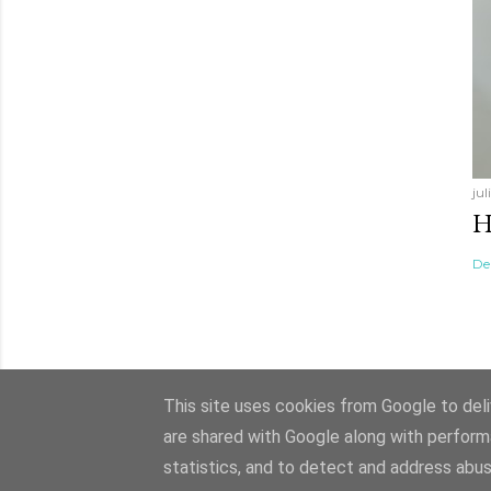
jul
H
De
This site uses cookies from Google to deliv
are shared with Google along with perform
statistics, and to detect and address abus