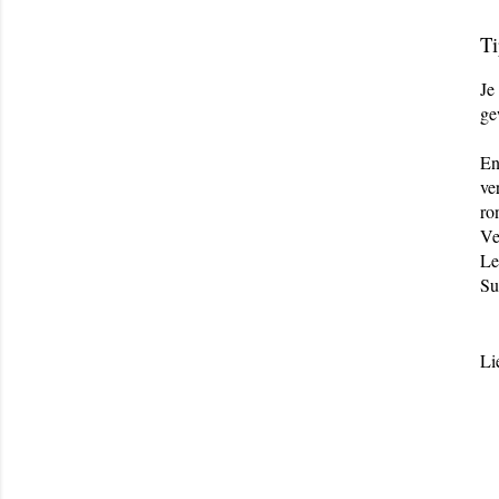
Ti
Je
ge
En
ve
ro
Ve
Le
Su
Li