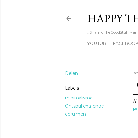
HAPPY T
#SharingTheGoodStuff Mama l
YOUTUBE
FACEBOO
Delen
ja
D
Labels
minimalisme
Al
Ontspul challenge
ja
opruimen