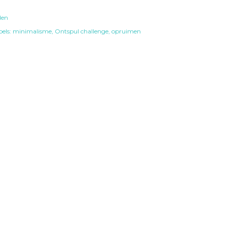
len
els:
minimalisme
Ontspul challenge
opruimen