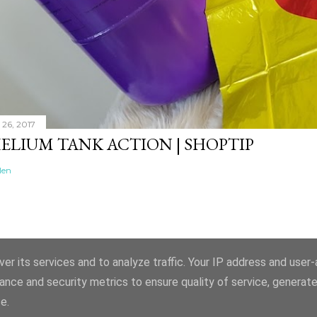
i 26, 2017
ELIUM TANK ACTION | SHOPTIP
len
Mogelijk gemaakt door Blogger
er its services and to analyze traffic. Your IP address and user
ance and security metrics to ensure quality of service, generat
HAPPY THINGZ
e.