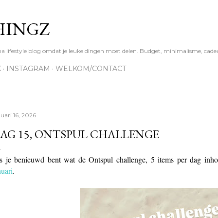
Doorgaan naar hoofdcontent
HINGZ
ifestyle blog omdat je leuke dingen moet delen. Budget, minimalisme, cadea
K
INSTAGRAM
WELKOM/CONTACT
nuari 16, 2026
AG 15, ONTSPUL CHALLENGE
s je benieuwd bent wat de Ontspul challenge, 5 items per dag inh
nuari
.