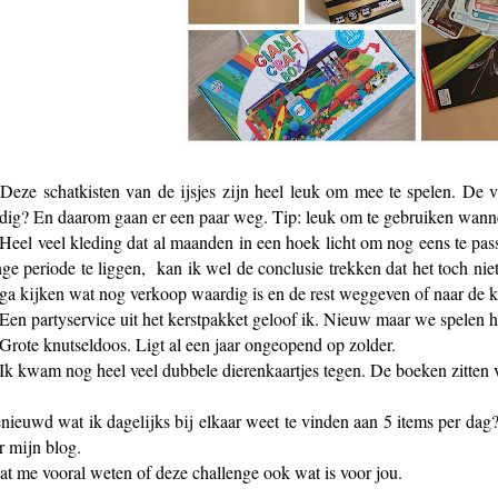
 Deze schatkisten van de ijsjes zijn heel leuk om mee te spelen. De v
dig? En daarom gaan er een paar weg. Tip: leuk om te gebruiken wannee
 Heel veel kleding dat al maanden in een hoek licht om nog eens te pas
nge periode te liggen, kan ik wel de conclusie trekken dat het toch nie
 ga kijken wat nog verkoop waardig is en de rest weggeven of naar de k
 Een partyservice uit het kerstpakket geloof ik. Nieuw maar we spelen h
 Grote knutseldoos. Ligt al een jaar ongeopend op zolder.
 Ik kwam nog heel veel dubbele dierenkaartjes tegen. De boeken zitten 
nieuwd wat ik dagelijks bij elkaar weet te vinden aan 5 items per dag
r mijn blog.
at me vooral weten of deze challenge ook wat is voor jou.