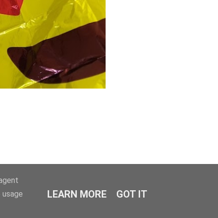
-agent
LEARN MORE
GOT IT
e usage